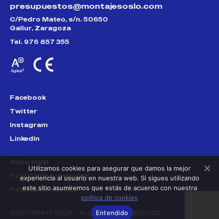
presupuestos@montajesoslo.com
C/Pedro Mateo, s/n. 50650
Gallur, Zaragoza
Tel. 976 857 355
Facebook
Twitter
Instagram
LinkedIn
Aviso legal
Utilizamos cookies para asegurar que damos la mejor
Política de privacidad
experiencia al usuario en nuestra web. Si sigues utilizando
este sitio asumiremos que estás de acuerdo con nuestra
Política de cookies
política de cookies
Entendido
COPYRIGHT 2026 - ALL RIGHTS RESERVED